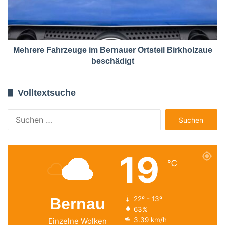
Mehrere Fahrzeuge im Bernauer Ortsteil Birkholzaue
beschädigt
Volltextsuche
Suchen
nach:
19
℃
Bernau
22º - 13º
63%
3.39 km/h
Einzelne Wolken