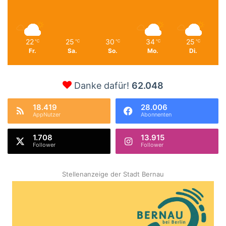
22
25
30
34
25
℃
℃
℃
℃
℃
Fr.
Sa.
So.
Mo.
Di.
Danke dafür!
62.048
18.419
28.006
AppNutzer
Abonnenten
1.708
13.915
Follower
Follower
Stellenanzeige der Stadt Bernau