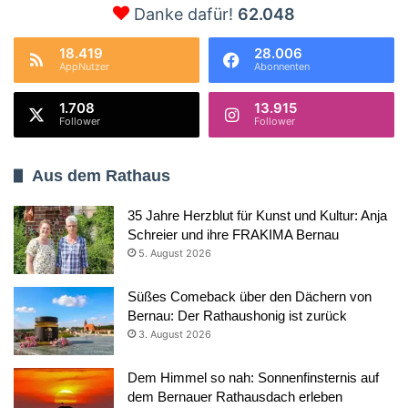
Danke dafür!
62.048
18.419
28.006
AppNutzer
Abonnenten
1.708
13.915
Follower
Follower
Aus dem Rathaus
35 Jahre Herzblut für Kunst und Kultur: Anja
Schreier und ihre FRAKIMA Bernau
5. August 2026
Süßes Comeback über den Dächern von
Bernau: Der Rathaushonig ist zurück
3. August 2026
Dem Himmel so nah: Sonnenfinsternis auf
dem Bernauer Rathausdach erleben