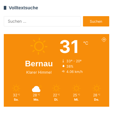
Volltextsuche
Suchen
nach:
31
℃
Bernau
33º - 20º
38%
4.06 km/h
Klarer Himmel
32
28
22
25
28
℃
℃
℃
℃
℃
So.
Mo.
Di.
Mi.
Do.