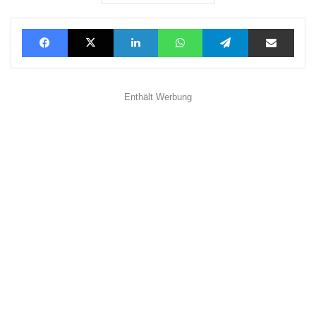
Facebook
X
LinkedIn
WhatsApp
Telegram
Teilen via E-Mail
Enthält Werbung