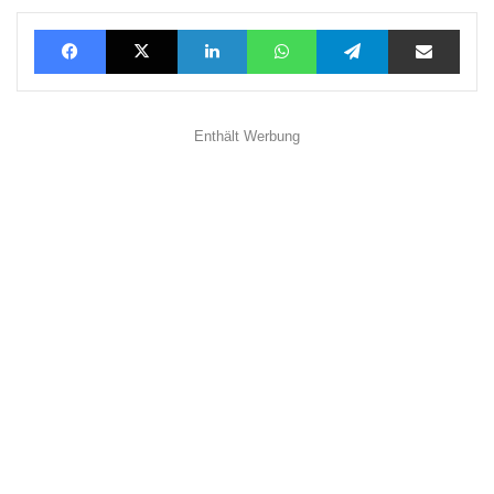
Facebook
X
LinkedIn
WhatsApp
Telegram
Teilen via E-Mail
Enthält Werbung