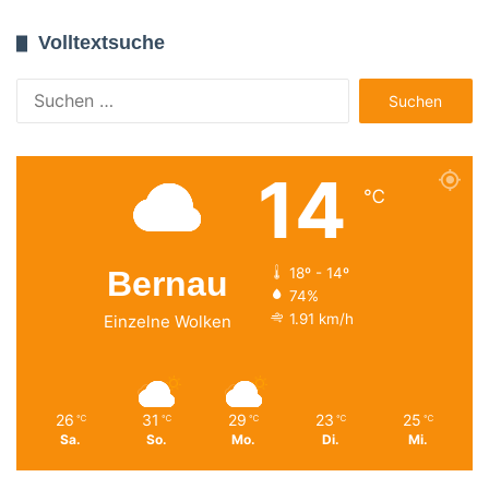
Volltextsuche
Suchen
nach:
14
℃
Bernau
18º - 14º
74%
1.91 km/h
Einzelne Wolken
26
31
29
23
25
℃
℃
℃
℃
℃
Sa.
So.
Mo.
Di.
Mi.