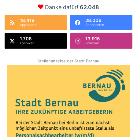
Danke dafür!
62.048
18.419
28.006
AppNutzer
Abonnenten
1.708
13.915
Follower
Follower
Stellenanzeige der Stadt Bernau