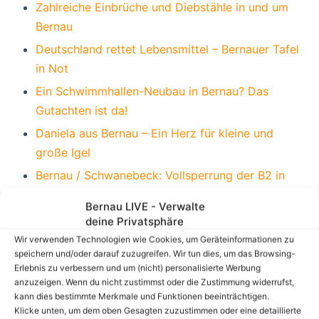
Zahlreiche Einbrüche und Diebstähle in und um
Bernau
Deutschland rettet Lebensmittel – Bernauer Tafel
in Not
Ein Schwimmhallen-Neubau in Bernau? Das
Gutachten ist da!
Daniela aus Bernau – Ein Herz für kleine und
große Igel
Bernau / Schwanebeck: Vollsperrung der B2 in
Richtung Bernau
Bernau LIVE - Verwalte
ABBA Show in der Stadthalle am Steintor in
deine Privatsphäre
Bernau
Wir verwenden Technologien wie Cookies, um Geräteinformationen zu
speichern und/oder darauf zuzugreifen. Wir tun dies, um das Browsing-
Erlebnis zu verbessern und um (nicht) personalisierte Werbung
anzuzeigen. Wenn du nicht zustimmst oder die Zustimmung widerrufst,
kann dies bestimmte Merkmale und Funktionen beeinträchtigen.
Klicke unten, um dem oben Gesagten zuzustimmen oder eine detaillierte
Aktuelle Stellenangebote aus und um Bernau