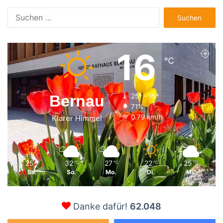
Suchen
nach:
16
℃
Bernau
25º - 15º
71%
0.79 km/h
Klarer Himmel
25
32
27
22
25
℃
℃
℃
℃
℃
Sa.
So.
Mo.
Di.
Mi.
Danke dafür!
62.048