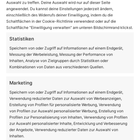
Auswahl zu treffen. Deine Auswahl wird nur auf dieser Seite
angewendet. Du kannst deine Einstellungen jederzeit ändern,
einschließlich des Widerrufs deiner Einwilligung, indem du die
Schaltflächen in der Cookie-Richtlinie verwendest oder auf die
Schaltfläche "Einwilligung verwalten" am unteren Bildschirmrand klickst.
Statistiken
NAVIGATION:
Speichern von oder Zugriff auf Informationen auf einem Endgerät,
|
Aktuelles aus und um Bernau
|
Sorge um
Messung der Werbeleistung, Messung der Performance von
Inhalten, Analyse von Zielgruppen durch Statistiken oder
Brunnenwasser im Raum Bernau – hohe Nitratwerte
Kombinationen von Daten aus verschiedenen Quellen.
Marketing
Speichern von oder Zugriff auf Informationen auf einem Endgerät,
Link zum Beitrag kopieren
Verwendung reduzierter Daten zur Auswahl von Werbeanzeigen,
Erstellung von Profilen für personalisierte Werbung, Verwendung
von Profilen zur Auswahl personalisierter Werbung, Erstellung von
Profilen zur Personalisierung von Inhalten, Verwendung von Profilen
zur Auswahl personalisierter Inhalte, Entwicklung und Verbesserung
Facebook
X
LinkedIn
WhatsApp
Telegram
Teilen via E-Mail
der Angebote, Verwendung reduzierter Daten zur Auswahl von
Inhalten.