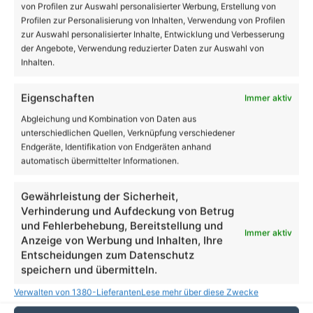
4.53 km/h
Einzelne Wolken
von Profilen zur Auswahl personalisierter Werbung, Erstellung von
Profilen zur Personalisierung von Inhalten, Verwendung von Profilen
zur Auswahl personalisierter Inhalte, Entwicklung und Verbesserung
der Angebote, Verwendung reduzierter Daten zur Auswahl von
Inhalten.
22
25
30
34
25
℃
℃
℃
℃
℃
Fr.
Sa.
So.
Mo.
Di.
Eigenschaften
Immer aktiv
Abgleichung und Kombination von Daten aus
Danke dafür!
62.048
unterschiedlichen Quellen, Verknüpfung verschiedener
Endgeräte, Identifikation von Endgeräten anhand
18.419
28.006
automatisch übermittelter Informationen.
AppNutzer
Abonnenten
Gewährleistung der Sicherheit,
1.708
13.915
Verhinderung und Aufdeckung von Betrug
Follower
Follower
und Fehlerbehebung, Bereitstellung und
Immer aktiv
Anzeige von Werbung und Inhalten, Ihre
Stellenanzeige der Stadt Bernau
Entscheidungen zum Datenschutz
speichern und übermitteln.
Verwalten von 1380-Lieferanten
Lese mehr über diese Zwecke