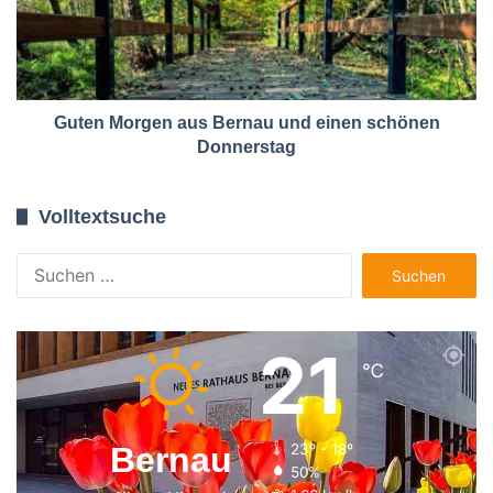
Guten Morgen aus Bernau und einen schönen
Donnerstag
Volltextsuche
Suchen
nach:
21
℃
Bernau
23º - 18º
50%