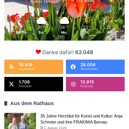
1.66 km/h
Klarer Himmel
20
31
26
23
25
℃
℃
℃
℃
℃
Sa.
So.
Mo.
Di.
Mi.
Danke dafür!
62.048
18.419
28.006
AppNutzer
Abonnenten
1.708
13.915
Follower
Follower
Aus dem Rathaus
35 Jahre Herzblut für Kunst und Kultur: Anja
Schreier und ihre FRAKIMA Bernau
5. August 2026