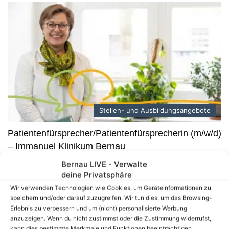
Stellen- und Ausbildungsangebote
Patientenfürsprecher/Patientenfürsprecherin (m/w/d)
– Immanuel Klinikum Bernau
Bernau LIVE - Verwalte
Patientenfürsprecher/Patientenfürsprecherin (m/w/d) ab sofort
deine Privatsphäre
im Immanuel Klinikum Bernau Herzzentrum Brandenburg
gesucht. Das Immanuel Klinikum Bernau Herzzentrum
Wir verwenden Technologien wie Cookies, um Geräteinformationen zu
speichern und/oder darauf zuzugreifen. Wir tun dies, um das Browsing-
Brandenburg ist Hochschulklinikum der…
Erlebnis zu verbessern und um (nicht) personalisierte Werbung
Bernau – Lobetal: Verbundleitung
anzuzeigen. Wenn du nicht zustimmst oder die Zustimmung widerrufst,
(m/w/d) im Bereich Teilhabe gesucht
kann dies bestimmte Merkmale und Funktionen beeinträchtigen.