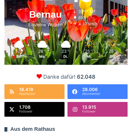
Bernau
32º - 18º
65%
4.37 km/h
Einzelne Wolken
32
28
23
25
28
℃
℃
℃
℃
℃
So.
Mo.
Di.
Mi.
Do.
Danke dafür!
62.048
18.419
28.006
AppNutzer
Abonnenten
1.708
13.915
Follower
Follower
Aus dem Rathaus