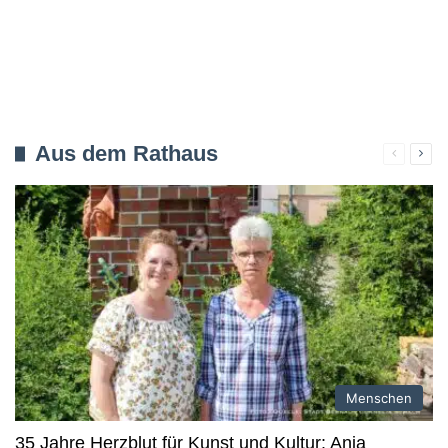
Aus dem Rathaus
Verherig
Näc
Seite
Seit
Menschen
35 Jahre Herzblut für Kunst und Kultur: Anja