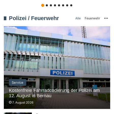
Polizei / Feuerwehr
Mo
Alle
Feuerwehr
Service
Kostenfreie Fahrradcodierung der Polizei am
12. August in Bernau
7. August 2026