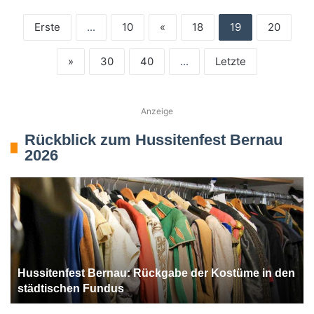
Erste
...
10
«
18
19
20
»
30
40
...
Letzte
Anzeige
Rückblick zum Hussitenfest Bernau
2026
Hussitenfest Bernau: Rückgabe der Kostüme in den
städtischen Fundus