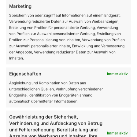
Marketing
Speichern von oder Zugriff auf Informationen auf einem Endgerät,
Verwendung reduzierter Daten zur Auswahl von Werbeanzeigen,
Erstellung von Profilen für personalisierte Werbung, Verwendung
Bund und Länder einigen sich auf Corona-
von Profilen zur Auswahl personalisierter Werbung, Erstellung von
Maßnahmen
Profilen zur Personalisierung von Inhalten, Verwendung von Profilen
zur Auswahl personalisierter Inhalte, Entwicklung und Verbesserung
der Angebote, Verwendung reduzierter Daten zur Auswahl von
Inhalten.
Eigenschaften
Immer aktiv
Abgleichung und Kombination von Daten aus
unterschiedlichen Quellen, Verknüpfung verschiedener
Endgeräte, Identifikation von Endgeräten anhand
automatisch übermittelter Informationen.
Helios Klinikum: Ärzte raten zur
Grippeschutzimpfung
Gewährleistung der Sicherheit,
Verhinderung und Aufdeckung von Betrug
und Fehlerbehebung, Bereitstellung und
Volltextsuche
Immer aktiv
Anzeige von Werbung und Inhalten, Ihre