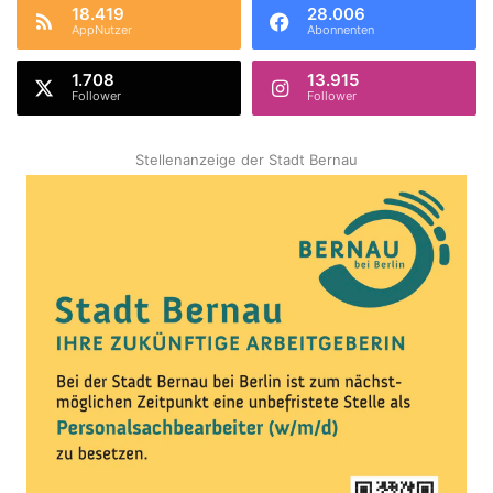
18.419
28.006
AppNutzer
Abonnenten
1.708
13.915
Follower
Follower
Stellenanzeige der Stadt Bernau