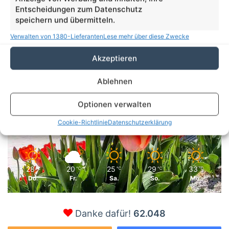
Entscheidungen zum Datenschutz
Suchen
speichern und übermitteln.
nach:
Verwalten von 1380-Lieferanten
Lese mehr über diese Zwecke
20
Akzeptieren
℃
Ablehnen
Bernau
28º - 18º
Optionen verwalten
81%
1.23 km/h
Einzelne Wolken
Cookie-Richtlinie
Datenschutzerklärung
28
20
25
29
33
℃
℃
℃
℃
℃
Do.
Fr.
Sa.
So.
Mo.
Danke dafür!
62.048