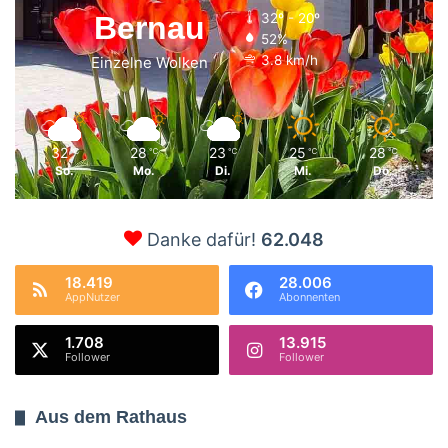
Bernau
32º - 20º
52%
3.8 km/h
Einzelne Wolken
32
28
23
25
28
℃
℃
℃
℃
℃
So.
Mo.
Di.
Mi.
Do.
Danke dafür!
62.048
18.419
28.006
AppNutzer
Abonnenten
1.708
13.915
Follower
Follower
Aus dem Rathaus