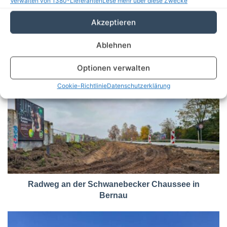
Verwalten von 1380-Lieferanten
Lese mehr über diese Zwecke
Tag der offenen Tür an den
Akzeptieren
Diakonischen Schulen Lobetal
Ablehnen
Optionen verwalten
Cookie-Richtlinie
Datenschutzerklärung
Radweg an der Schwanebecker Chaussee in
Bernau