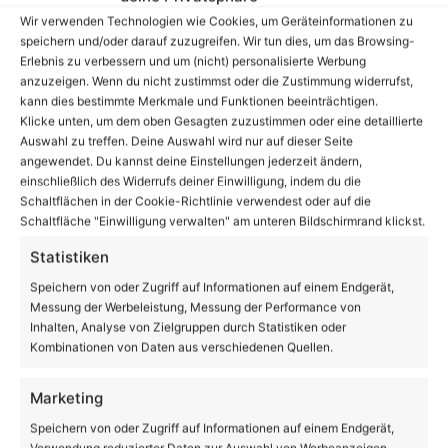
|
Aktuelles aus und um Bernau
|
Trotz Corona:
Wir verwenden Technologien wie Cookies, um Geräteinformationen zu
Nikolaus-Tag in der Bernauer Innenstadt
speichern und/oder darauf zuzugreifen. Wir tun dies, um das Browsing-
Erlebnis zu verbessern und um (nicht) personalisierte Werbung
anzuzeigen. Wenn du nicht zustimmst oder die Zustimmung widerrufst,
kann dies bestimmte Merkmale und Funktionen beeinträchtigen.
Klicke unten, um dem oben Gesagten zuzustimmen oder eine detaillierte
Link zum Beitrag kopieren
Auswahl zu treffen. Deine Auswahl wird nur auf dieser Seite
angewendet. Du kannst deine Einstellungen jederzeit ändern,
einschließlich des Widerrufs deiner Einwilligung, indem du die
Schaltflächen in der Cookie-Richtlinie verwendest oder auf die
Schaltfläche "Einwilligung verwalten" am unteren Bildschirmrand klickst.
Facebook
X
LinkedIn
WhatsApp
Telegram
Teilen via E-Mail
Statistiken
Speichern von oder Zugriff auf Informationen auf einem Endgerät,
Messung der Werbeleistung, Messung der Performance von
Inhalten, Analyse von Zielgruppen durch Statistiken oder
Enthält Werbung
Kombinationen von Daten aus verschiedenen Quellen.
Marketing
Speichern von oder Zugriff auf Informationen auf einem Endgerät,