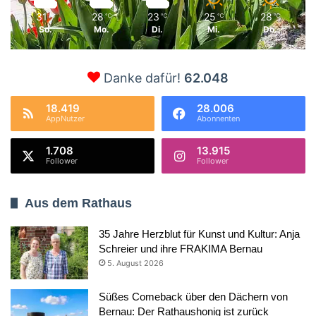
31
28
23
25
28
℃
℃
℃
℃
℃
So.
Mo.
Di.
Mi.
Do.
Danke dafür!
62.048
18.419
28.006
AppNutzer
Abonnenten
1.708
13.915
Follower
Follower
Aus dem Rathaus
35 Jahre Herzblut für Kunst und Kultur: Anja
Schreier und ihre FRAKIMA Bernau
5. August 2026
Süßes Comeback über den Dächern von
Bernau: Der Rathaushonig ist zurück