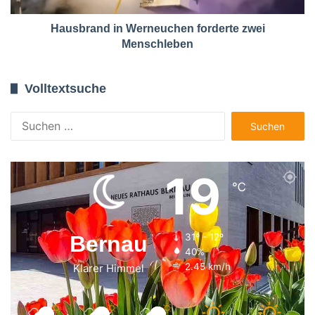
Hausbrand in Werneuchen forderte zwei
Menschleben
Volltextsuche
Suchen
nach:
19
℃
Bernau
31º - 12º
40%
2.45 km/h
Klarer Himmel