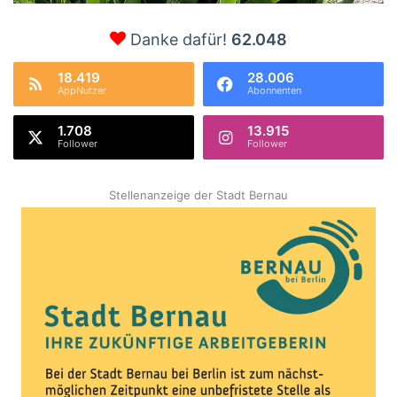
Danke dafür!
62.048
18.419
28.006
AppNutzer
Abonnenten
1.708
13.915
Follower
Follower
Stellenanzeige der Stadt Bernau