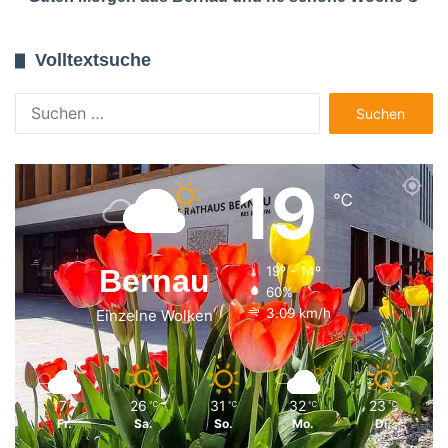
Volltextsuche
Suchen
nach:
19
℃
Bernau
19º - 14º
60%
3.09 km/h
Einzelne Wolken
17
26
31
32
23
℃
℃
℃
℃
℃
Fr.
Sa.
So.
Mo.
Di.