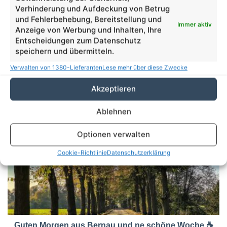
Verhinderung und Aufdeckung von Betrug
und Fehlerbehebung, Bereitstellung und
Immer aktiv
Anzeige von Werbung und Inhalten, Ihre
Entscheidungen zum Datenschutz
speichern und übermitteln.
Verwalten von 1380-Lieferanten
Lese mehr über diese Zwecke
Akzeptieren
Bernau: Spielende Kinder in Ladeburg nicht
erwünscht?
Ablehnen
Optionen verwalten
Cookie-Richtlinie
Datenschutzerklärung
Guten Morgen aus Bernau und ne schöne Woche ☕️