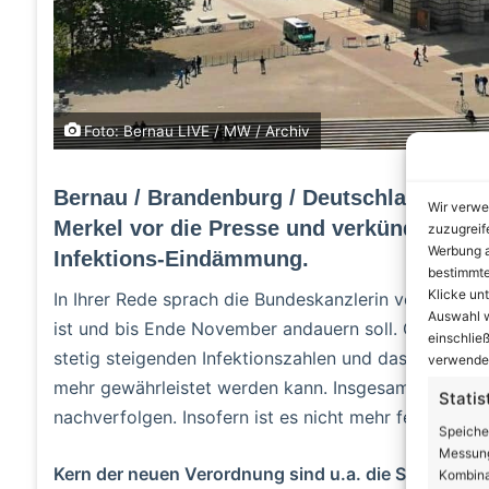
Foto: Bernau LIVE / MW / Archiv
Bernau / Brandenburg / Deutschland: Am 
Wir verwe
Merkel vor die Presse und verkündete da
zuzugreif
Werbung a
Infektions-Eindämmung.
bestimmte
Klicke un
In Ihrer Rede sprach die Bundeskanzlerin von einer „
Auswahl w
ist und bis Ende November andauern soll. Grund fü
einschließ
stetig steigenden Infektionszahlen und das Problem,
verwendes
mehr gewährleistet werden kann. Insgesamt lassen s
Statis
nachverfolgen. Insofern ist es nicht mehr festzustel
Speiche
Messung
Kern der neuen Verordnung sind u.a. die Schließu
Kombina