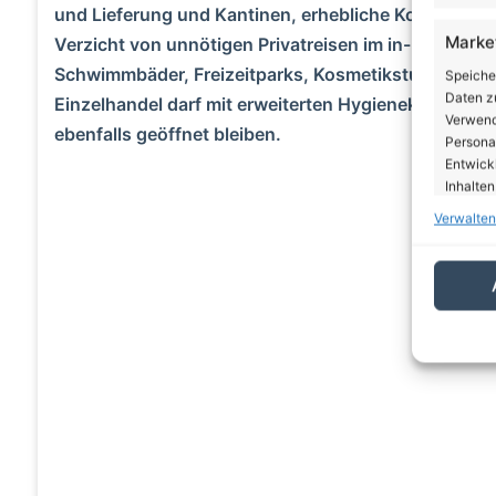
und Lieferung und Kantinen, erhebliche Kontaktbe
Marke
Verzicht von unnötigen Privatreisen im in- und Aus
Schwimmbäder, Freizeitparks, Kosmetikstudios, Fit
Speiche
Daten zu
Einzelhandel darf mit erweiterten Hygienekonzepten
Verwendu
ebenfalls geöffnet bleiben.
Personal
Entwick
Inhalten
A
Verwalten
Eigen
Abgleic
Verknüp
automati
Gewäh
von Be
von W
Daten