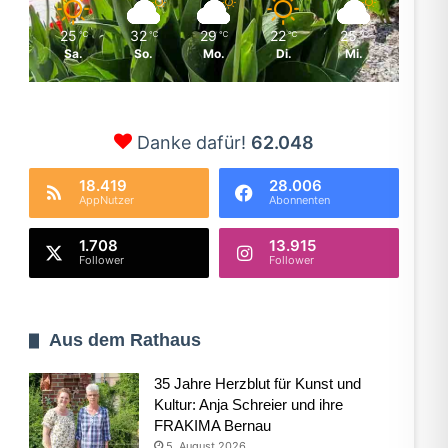
25
32
29
22
25
℃
℃
℃
℃
℃
Sa.
So.
Mo.
Di.
Mi.
Danke dafür!
62.048
18.419
28.006
AppNutzer
Abonnenten
1.708
13.915
Follower
Follower
Aus dem Rathaus
35 Jahre Herzblut für Kunst und
Kultur: Anja Schreier und ihre
FRAKIMA Bernau
5. August 2026