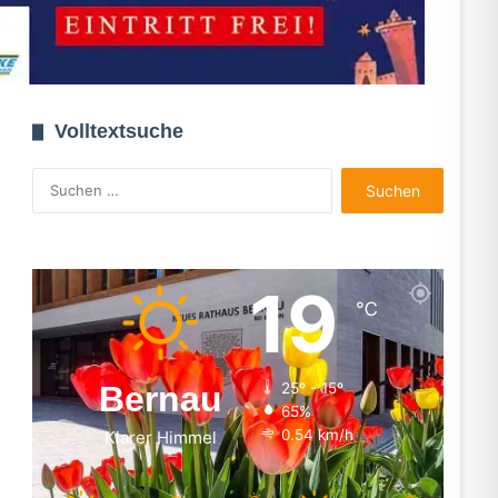
Volltextsuche
Suchen
nach:
19
℃
Bernau
25º - 15º
65%
0.54 km/h
Klarer Himmel