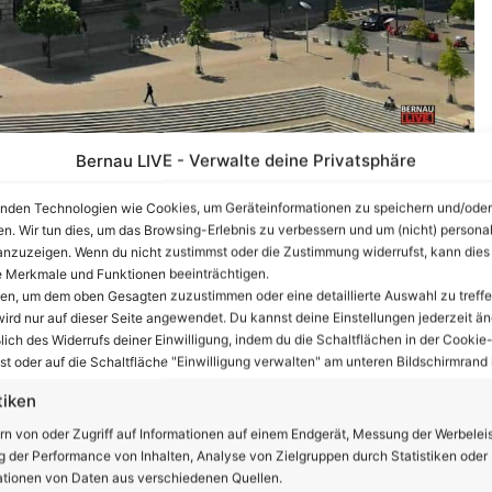
Bernau LIVE - Verwalte deine Privatsphäre
heutigen späten Nachmittag trat Angela
nden Technologien wie Cookies, um Geräteinformationen zu speichern und/oder
s Ergebnis der Beratungen zur Corona-
en. Wir tun dies, um das Browsing-Erlebnis zu verbessern und um (nicht) personal
nzuzeigen. Wenn du nicht zustimmst oder die Zustimmung widerrufst, kann dies
 Merkmale und Funktionen beeinträchtigen.
ten, um dem oben Gesagten zuzustimmen oder eine detaillierte Auswahl zu treffe
Nationalen Kraftanstrengung“, die leider nötig geworden
ird nur auf dieser Seite angewendet. Du kannst deine Einstellungen jederzeit än
r den nun bevorstehenden Corona Lockdown sind u.a. die
lich des Widerrufs deiner Einwilligung, indem du die Schaltflächen in der Cookie-
 dass eine Kontaktverfolgung, bzw. die Zuordnung nicht
t oder auf die Schaltfläche "Einwilligung verwalten" am unteren Bildschirmrand k
ich aktuell nur noch 25% der Kontaktpersonen
tiken
len, wo sich Menschen möglicherweise infiziert haben.
rn von oder Zugriff auf Informationen auf einem Endgerät, Messung der Werbelei
 der Performance von Inhalten, Analyse von Zielgruppen durch Statistiken oder
ngen von gastronomischen Betrieben, ausser Abholung
tionen von Daten aus verschiedenen Quellen.