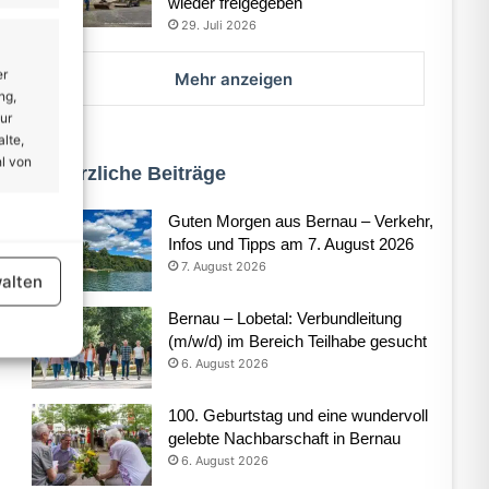
wieder freigegeben
29. Juli 2026
er
Mehr anzeigen
ng,
ur
lte,
l von
Kürzliche Beiträge
Guten Morgen aus Bernau – Verkehr,
er aktiv
Infos und Tipps am 7. August 2026
7. August 2026
alten
Bernau – Lobetal: Verbundleitung
(m/w/d) im Bereich Teilhabe gesucht
6. August 2026
er aktiv
100. Geburtstag und eine wundervoll
gelebte Nachbarschaft in Bernau
6. August 2026