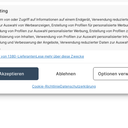
schränkungen, Veranstaltungsuntersagungen oder der
ting
land. Geschlossen bleiben Kinos, Theater,
nessstudios, Diskotheken und ähnliches. Der Groß- und
rn von oder Zugriff auf Informationen auf einem Endgerät, Verwendung reduziert
r Auswahl von Werbeanzeigen, Erstellung von Profilen für personalisierte Werbu
 geöffnet bleiben. Schulen und Kindergärten sollen
ng von Profilen zur Auswahl personalisierter Werbung, Erstellung von Profilen z
isierung von Inhalten, Verwendung von Profilen zur Auswahl personalisierter Inha
lung und Verbesserung der Angebote, Verwendung reduzierter Daten zur Auswah
.
nzeige
 von 1380-Lieferanten
Lese mehr über diese Zwecke
schaften
Imm
hung und Kombination von Daten aus unterschiedlichen Quellen,
Akzeptieren
Ablehnen
Optionen verw
fung verschiedener Endgeräte, Identifikation von Endgeräten anhand
sch übermittelter Informationen.
Cookie-Richtlinie
Datenschutzerklärung
rleistung der Sicherheit, Verhinderung und Aufdeckung
trug und Fehlerbehebung, Bereitstellung und Anzeige
Imm
erbung und Inhalten, Ihre Entscheidungen zum
schutz speichern und übermitteln.