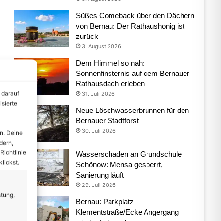
Süßes Comeback über den Dächern
von Bernau: Der Rathaushonig ist
zurück
3. August 2026
Dem Himmel so nah:
Sonnenfinsternis auf dem Bernauer
Rathausdach erleben
 darauf
31. Juli 2026
isierte
Neue Löschwasserbrunnen für den
Bernauer Stadtforst
30. Juli 2026
n. Deine
dern,
Richtlinie
Wasserschaden an Grundschule
lickst.
Schönow: Mensa gesperrt,
Sanierung läuft
29. Juli 2026
stung,
Bernau: Parkplatz
Klementstraße/Ecke Angergang