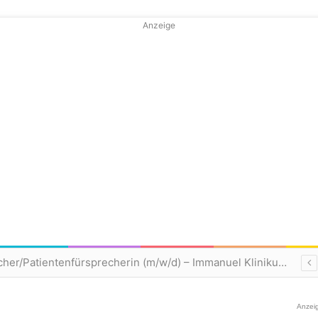
Anzeige
Patientenfürsprecher/Patientenfürsprecherin (m/w/d) – Immanuel Klinikum Bernau
Anzei