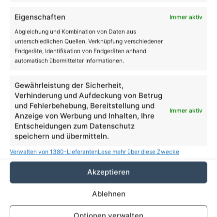
Eigenschaften
Immer aktiv
Abgleichung und Kombination von Daten aus
unterschiedlichen Quellen, Verknüpfung verschiedener
Bürgerentscheid Bernau: Vorl. Endergebnis: JA zum
Endgeräte, Identifikation von Endgeräten anhand
neuen Rathaus
automatisch übermittelter Informationen.
Gewährleistung der Sicherheit,
Verhinderung und Aufdeckung von Betrug
und Fehlerbehebung, Bereitstellung und
Immer aktiv
Anzeige von Werbung und Inhalten, Ihre
Entscheidungen zum Datenschutz
speichern und übermitteln.
Verwalten von 1380-Lieferanten
Lese mehr über diese Zwecke
Guten Morgen - Zeit, dass wieder ein wenig Ruhe in
Akzeptieren
Bernau einkehrt
Ablehnen
Volltextsuche
Optionen verwalten