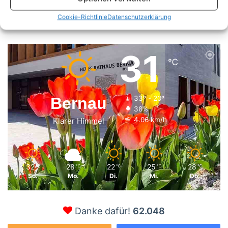
Suchen
Cookie-Richtlinie
Datenschutzerklärung
nach:
31
℃
Bernau
33º - 20º
38%
4.06 km/h
Klarer Himmel
32
28
22
25
28
℃
℃
℃
℃
℃
So.
Mo.
Di.
Mi.
Do.
Danke dafür!
62.048