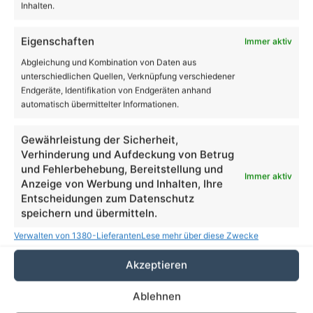
Inhalten.
Volltextsuche
Eigenschaften
Immer aktiv
Suchen
Abgleichung und Kombination von Daten aus
nach:
unterschiedlichen Quellen, Verknüpfung verschiedener
Endgeräte, Identifikation von Endgeräten anhand
automatisch übermittelter Informationen.
18
℃
Gewährleistung der Sicherheit,
Verhinderung und Aufdeckung von Betrug
und Fehlerbehebung, Bereitstellung und
Bernau
23º - 16º
Immer aktiv
Anzeige von Werbung und Inhalten, Ihre
73%
Entscheidungen zum Datenschutz
3.56 km/h
Klarer Himmel
speichern und übermitteln.
Verwalten von 1380-Lieferanten
Lese mehr über diese Zwecke
Akzeptieren
23
25
31
30
24
℃
℃
℃
℃
℃
Fr.
Sa.
So.
Mo.
Di.
Ablehnen