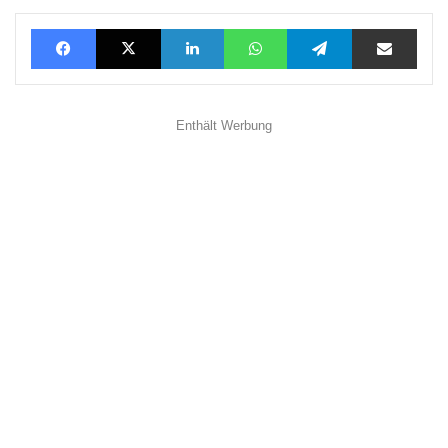
Facebook
X
LinkedIn
WhatsApp
Telegram
Teilen via E-Mail
Enthält Werbung