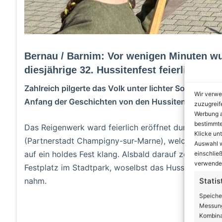
Bernau / Barnim: Vor wenigen Minuten wu
diesjährige 32. Hussitenfest feierlich eröf
Zahlreich pilgerte das Volk unter lichter Sonne zum 
Wir verwe
Anfang der Geschichten von den Hussiten.
zuzugreif
Werbung a
bestimmte
Das Reigenwerk ward feierlich eröffnet durch die B
Klicke un
(Partnerstadt Champigny-sur-Marne), welche nach 
Auswahl w
auf ein holdes Fest klang. Alsbald darauf zog der mit
einschließ
verwendes
Festplatz im Stadtpark, woselbst das Hussitenfest m
nahm.
Statis
Speiche
A
Messung
Kombina