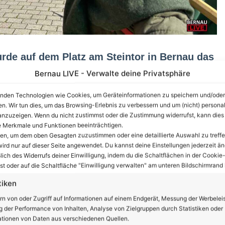
rde auf dem Platz am Steintor in Bernau das
fnet.
Bernau LIVE - Verwalte deine Privatsphäre
Steintorplatz. Ein wunnevolles Spiel enthüllte den
nden Technologien wie Cookies, um Geräteinformationen zu speichern und/oder
en. Wir tun dies, um das Browsing-Erlebnis zu verbessern und um (nicht) personal
nzuzeigen. Wenn du nicht zustimmst oder die Zustimmung widerrufst, kann dies
 Merkmale und Funktionen beeinträchtigen.
ürgermeister André Stahl und Laurent Jeanne
ten, um dem oben Gesagten zuzustimmen oder eine detaillierte Auswahl zu treffe
altem Herkommen mit einem Krug Bernauer Gerstensaft
ird nur auf dieser Seite angewendet. Du kannst deine Einstellungen jederzeit än
telalterliche Tross die Berliner Straße entlang gen
lich des Widerrufs deiner Einwilligung, indem du die Schaltflächen in der Cookie-
t oder auf die Schaltfläche "Einwilligung verwalten" am unteren Bildschirmrand k
it mannigfaltigem Kurzweil zeitgleich seinen Anfang
tiken
rn von oder Zugriff auf Informationen auf einem Endgerät, Messung der Werbelei
nzeige
 der Performance von Inhalten, Analyse von Zielgruppen durch Statistiken oder
tionen von Daten aus verschiedenen Quellen.