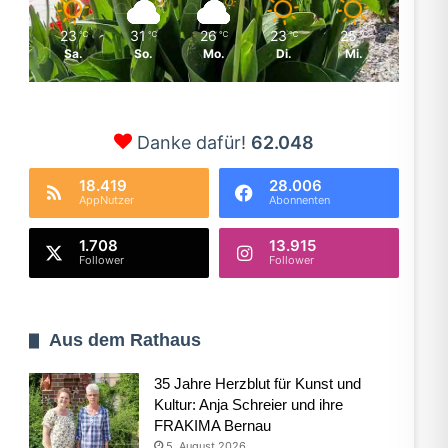
23
31
26
23
25
℃
℃
℃
℃
℃
Sa.
So.
Mo.
Di.
Mi.
Danke dafür!
62.048
18.419
28.006
AppNutzer
Abonnenten
1.708
13.915
Follower
Follower
Aus dem Rathaus
35 Jahre Herzblut für Kunst und
Kultur: Anja Schreier und ihre
FRAKIMA Bernau
5. August 2026