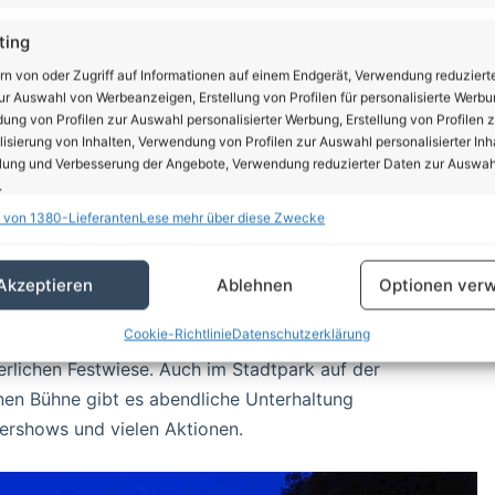
ting
rn von oder Zugriff auf Informationen auf einem Endgerät, Verwendung reduziert
r Auswahl von Werbeanzeigen, Erstellung von Profilen für personalisierte Werbu
ng von Profilen zur Auswahl personalisierter Werbung, Erstellung von Profilen z
isierung von Inhalten, Verwendung von Profilen zur Auswahl personalisierter Inha
lung und Verbesserung der Angebote, Verwendung reduzierter Daten zur Auswah
.
 von 1380-Lieferanten
Lese mehr über diese Zwecke
schaften
Imm
hung und Kombination von Daten aus unterschiedlichen Quellen,
Akzeptieren
Ablehnen
Optionen verw
fung verschiedener Endgeräte, Identifikation von Endgeräten anhand
sch übermittelter Informationen.
Cookie-Richtlinie
Datenschutzerklärung
ßen und kleinen Bühnen. Zudem gibt es auch in diesem
erlichen Festwiese. Auch im Stadtpark auf der
rleistung der Sicherheit, Verhinderung und Aufdeckung
inen Bühne gibt es abendliche Unterhaltung
trug und Fehlerbehebung, Bereitstellung und Anzeige
Imm
erbung und Inhalten, Ihre Entscheidungen zum
uershows und vielen Aktionen.
schutz speichern und übermitteln.