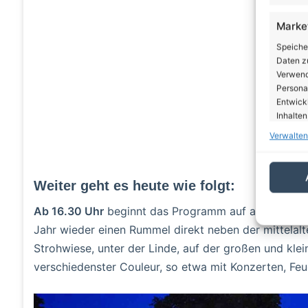
Marke
Speiche
Daten zu
Verwendu
Personal
Entwick
Inhalten
Verwalten
Eigen
Abgleic
Weiter geht es heute wie folgt:
Verknüp
automati
Ab 16.30 Uhr
beginnt das Programm auf all den gro
Jahr wieder einen Rummel direkt neben der mittelalt
Gewäh
Strohwiese, unter der Linde, auf der großen und kle
von Be
von W
verschiedenster Couleur, so etwa mit Konzerten, Fe
Daten