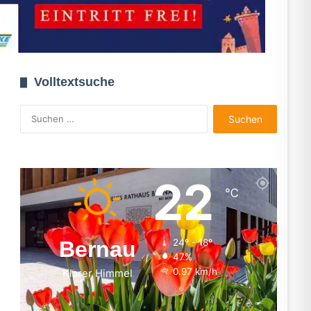
Volltextsuche
Suchen
nach:
22
℃
Bernau
24º - 18º
47%
0.97 km/h
Klarer Himmel