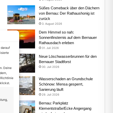
Süßes Comeback über den Dächern
von Bernau: Der Rathaushonig ist
zurück
3. August 2026
Dem Himmel so nah:
Sonnenfinsternis auf dem Bernauer
Rathausdach erleben
 darauf
31. Juli 2026
isierte
Neue Löschwasserbrunnen für den
Bernauer Stadtforst
30. Juli 2026
n. Deine
dern,
Richtlinie
Wasserschaden an Grundschule
lickst.
Schönow: Mensa gesperrt,
Sanierung läuft
29. Juli 2026
stung,
Bernau: Parkplatz
Klementstraße/Ecke Angergang