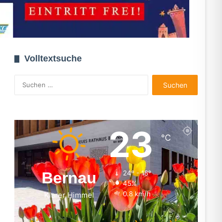
Volltextsuche
Suchen
nach:
23
℃
Bernau
24º - 18º
45%
0.8 km/h
Klarer Himmel