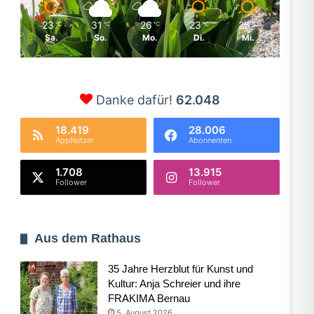
23
31
26
23
25
℃
℃
℃
℃
℃
Sa.
So.
Mo.
Di.
Mi.
Danke dafür!
62.048
18.419
28.006
AppNutzer
Abonnenten
1.708
13.915
Follower
Follower
Aus dem Rathaus
35 Jahre Herzblut für Kunst und
Kultur: Anja Schreier und ihre
FRAKIMA Bernau
5. August 2026