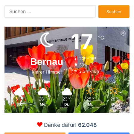
Suchen
nach:
17
℃
Bernau
20º - 16º
50%
2.34 km/h
Klarer Himmel
31
28
23
25
28
℃
℃
℃
℃
℃
So.
Mo.
Di.
Mi.
Do.
Danke dafür!
62.048