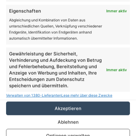
Eigenschaften
Immer aktiv
Abgleichung und Kombination von Daten aus
unterschiedlichen Quellen, Verknüpfung verschiedener
Endgeräte, Identifikation von Endgeräten anhand
automatisch übermittelter Informationen.
Beruf
Gewährleistung der Sicherheit,
Verhinderung und Aufdeckung von Betrug
Tag der offenen Tür an den
und Fehlerbehebung, Bereitstellung und
Immer aktiv
Diakonischen Schulen Lobetal
Anzeige von Werbung und Inhalten, Ihre
Entscheidungen zum Datenschutz
speichern und übermitteln.
Verwalten von 1380-Lieferanten
Lese mehr über diese Zwecke
Akzeptieren
Ablehnen
Optionen verwalten