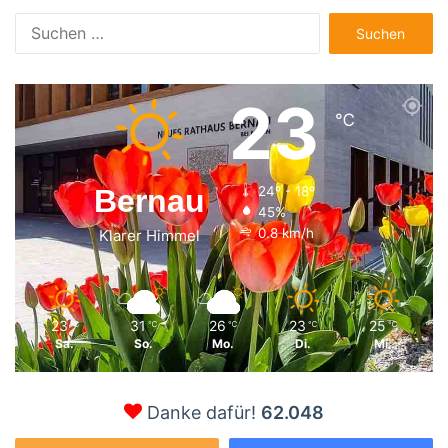
Suchen
nach:
23
℃
Bernau
24º - 18º
45%
0.8 km/h
Klarer Himmel
23
31
26
23
25
℃
℃
℃
℃
℃
Sa.
So.
Mo.
Di.
Mi.
Danke dafür!
62.048