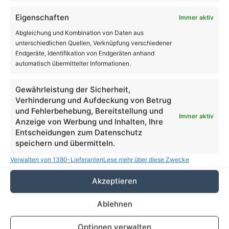
Bernau
Eigenschaften
Immer aktiv
Tag der offenen Tür im Neuen Rathaus Bernau
Abgleichung und Kombination von Daten aus
unterschiedlichen Quellen, Verknüpfung verschiedener
Endgeräte, Identifikation von Endgeräten anhand
automatisch übermittelter Informationen.
NAVIGATION:
Gewährleistung der Sicherheit,
Verhinderung und Aufdeckung von Betrug
|
Aktuelles aus und um Bernau
|
Bund und Länder
und Fehlerbehebung, Bereitstellung und
einigen sich auf Corona-Maßnahmen
Immer aktiv
Anzeige von Werbung und Inhalten, Ihre
Entscheidungen zum Datenschutz
speichern und übermitteln.
Verwalten von 1380-Lieferanten
Lese mehr über diese Zwecke
Link zum Beitrag kopieren
Akzeptieren
Ablehnen
Facebook
X
LinkedIn
WhatsApp
Telegram
Teilen via E-Mail
Optionen verwalten