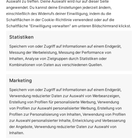
Auswahl zu treffen. Deine Auswahl wird nur auf dieser Seite
Eberswalde sagt Weihnachtsmarkt ab – Bernau
angewendet. Du kannst deine Einstellungen jederzeit ändern,
noch nicht
einschließlich des Widerrufs deiner Einwilligung, indem du die
Schaltflächen in der Cookie-Richtlinie verwendest oder auf die
Bernau: Unruhe um den Bau einer neuen
Schaltfläche "Einwilligung verwalten" am unteren Bildschirmrand klickst.
Flüchtlingsunterkunft
Statistiken
Corona-Risikogebiet Berlin? Hauptstadt
Speichern von oder Zugriff auf Informationen auf einem Endgerät,
überschreitet Grenzwert
Messung der Werbeleistung, Messung der Performance von
Umfrage der Stadt Bernau: Medien – Zufriedenheit
Inhalten, Analyse von Zielgruppen durch Statistiken oder
Kombinationen von Daten aus verschiedenen Quellen.
– Wünsche
Netto-Markt – Neubau an der Rüdnitzer Chaussee
Marketing
bald fertig
Speichern von oder Zugriff auf Informationen auf einem Endgerät,
Corona-Regeln: Berlin beschließt nächtliche
Verwendung reduzierter Daten zur Auswahl von Werbeanzeigen,
Erstellung von Profilen für personalisierte Werbung, Verwendung
Sperrstunde
von Profilen zur Auswahl personalisierter Werbung, Erstellung von
Was für eine große Sause beim Kinderfest in
Profilen zur Personalisierung von Inhalten, Verwendung von Profilen
zur Auswahl personalisierter Inhalte, Entwicklung und Verbesserung
Ladeburg
der Angebote, Verwendung reduzierter Daten zur Auswahl von
8938 km rund um das UNESCO-Welterbe Bauhaus
Inhalten.