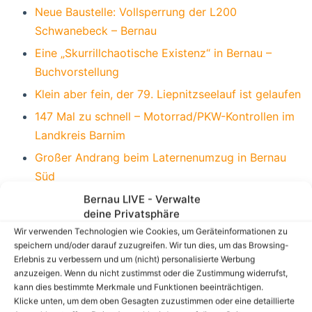
Neue Baustelle: Vollsperrung der L200
Schwanebeck – Bernau
Eine „Skurrillchaotische Existenz“ in Bernau –
Buchvorstellung
Klein aber fein, der 79. Liepnitzseelauf ist gelaufen
147 Mal zu schnell – Motorrad/PKW-Kontrollen im
Landkreis Barnim
Großer Andrang beim Laternenumzug in Bernau
Süd
Einwohnermeldeamt Bernau nur mit vorherigem
Bernau LIVE - Verwalte
deine Privatsphäre
Termin
Wir verwenden Technologien wie Cookies, um Geräteinformationen zu
Beherbergungsverbot für Berliner*innen im Land
speichern und/oder darauf zuzugreifen. Wir tun dies, um das Browsing-
Brandenburg
Erlebnis zu verbessern und um (nicht) personalisierte Werbung
anzuzeigen. Wenn du nicht zustimmst oder die Zustimmung widerrufst,
Bernau: Herbstferien-Angebote für Kinder und
kann dies bestimmte Merkmale und Funktionen beeinträchtigen.
Familien
Klicke unten, um dem oben Gesagten zuzustimmen oder eine detaillierte