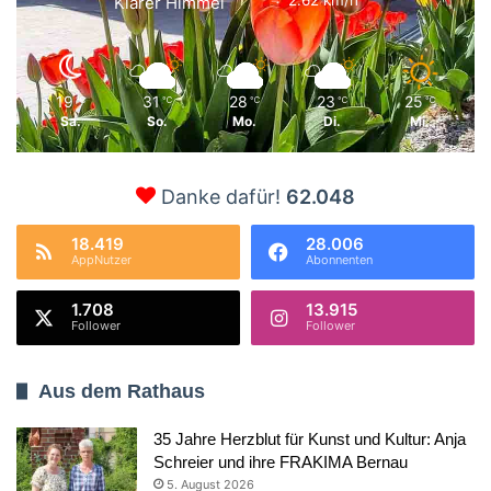
Klarer Himmel
19
31
28
23
25
℃
℃
℃
℃
℃
Sa.
So.
Mo.
Di.
Mi.
Danke dafür!
62.048
18.419
28.006
AppNutzer
Abonnenten
1.708
13.915
Follower
Follower
Aus dem Rathaus
35 Jahre Herzblut für Kunst und Kultur: Anja
Schreier und ihre FRAKIMA Bernau
5. August 2026