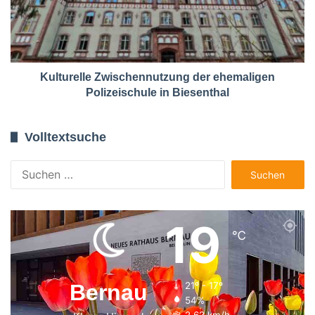
Kulturelle Zwischennutzung der ehemaligen
Polizeischule in Biesenthal
Volltextsuche
Suchen
nach:
19
℃
Bernau
21º - 17º
54%
2.62 km/h