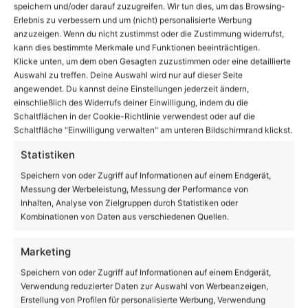
speichern und/oder darauf zuzugreifen. Wir tun dies, um das Browsing-
noch nicht
Erlebnis zu verbessern und um (nicht) personalisierte Werbung
Bernau: Unruhe um den Bau einer neuen
anzuzeigen. Wenn du nicht zustimmst oder die Zustimmung widerrufst,
kann dies bestimmte Merkmale und Funktionen beeinträchtigen.
Flüchtlingsunterkunft
Klicke unten, um dem oben Gesagten zuzustimmen oder eine detaillierte
Umfrage der Stadt Bernau: Medien – Zufriedenheit
Auswahl zu treffen. Deine Auswahl wird nur auf dieser Seite
angewendet. Du kannst deine Einstellungen jederzeit ändern,
– Wünsche
einschließlich des Widerrufs deiner Einwilligung, indem du die
Netto-Markt – Neubau an der Rüdnitzer Chaussee
Schaltflächen in der Cookie-Richtlinie verwendest oder auf die
Schaltfläche "Einwilligung verwalten" am unteren Bildschirmrand klickst.
bald fertig
Statistiken
Tag der offenen Tür im Neuen Rathaus Bernau
Speichern von oder Zugriff auf Informationen auf einem Endgerät,
Messung der Werbeleistung, Messung der Performance von
Inhalten, Analyse von Zielgruppen durch Statistiken oder
Kombinationen von Daten aus verschiedenen Quellen.
NAVIGATION:
Marketing
|
Ahrensfelde
|
Offener Brief für einen besseren
Speichern von oder Zugriff auf Informationen auf einem Endgerät,
Schülerverkehr in Ahrensfelde
Verwendung reduzierter Daten zur Auswahl von Werbeanzeigen,
Erstellung von Profilen für personalisierte Werbung, Verwendung