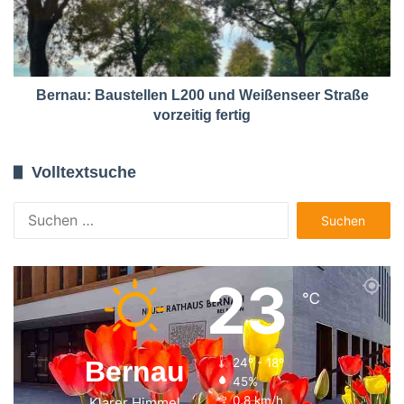
Bernau: Baustellen L200 und Weißenseer Straße
vorzeitig fertig
Volltextsuche
Suchen
nach:
23
℃
Bernau
24º - 18º
45%
0.8 km/h
Klarer Himmel