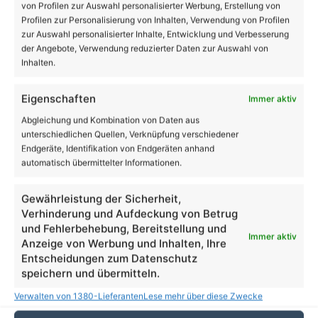
von Profilen zur Auswahl personalisierter Werbung, Erstellung von
Profilen zur Personalisierung von Inhalten, Verwendung von Profilen
zur Auswahl personalisierter Inhalte, Entwicklung und Verbesserung
Link zum Beitrag kopieren
der Angebote, Verwendung reduzierter Daten zur Auswahl von
Inhalten.
Eigenschaften
Immer aktiv
Abgleichung und Kombination von Daten aus
Facebook
X
LinkedIn
WhatsApp
Telegram
Teilen via E-Mail
unterschiedlichen Quellen, Verknüpfung verschiedener
Endgeräte, Identifikation von Endgeräten anhand
automatisch übermittelter Informationen.
Enthält Werbung
Gewährleistung der Sicherheit,
Verhinderung und Aufdeckung von Betrug
und Fehlerbehebung, Bereitstellung und
Immer aktiv
Anzeige von Werbung und Inhalten, Ihre
Entscheidungen zum Datenschutz
speichern und übermitteln.
Verwalten von 1380-Lieferanten
Lese mehr über diese Zwecke