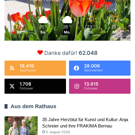
23
31
26
23
25
℃
℃
℃
℃
℃
Sa.
So.
Mo.
Di.
Mi.
Danke dafür!
62.048
18.419
28.006
AppNutzer
Abonnenten
1.708
13.915
Follower
Follower
Aus dem Rathaus
35 Jahre Herzblut für Kunst und Kultur: Anja
Schreier und ihre FRAKIMA Bernau
5. August 2026