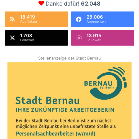
Danke dafür!
62.048
18.419
28.006
AppNutzer
Abonnenten
1.708
13.915
Follower
Follower
Stellenanzeige der Stadt Bernau