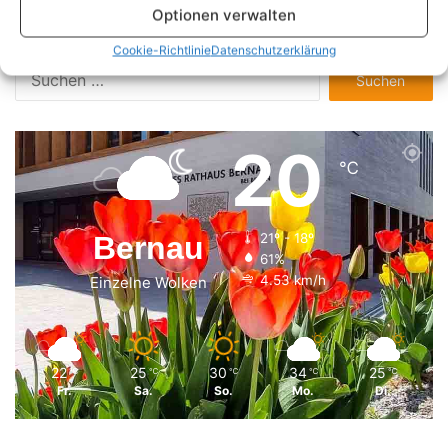
Optionen verwalten
Volltextsuche
Cookie-Richtlinie
Datenschutzerklärung
Suchen
nach:
20
℃
Bernau
21º - 18º
61%
4.53 km/h
Einzelne Wolken
22
25
30
34
25
℃
℃
℃
℃
℃
Fr.
Sa.
So.
Mo.
Di.