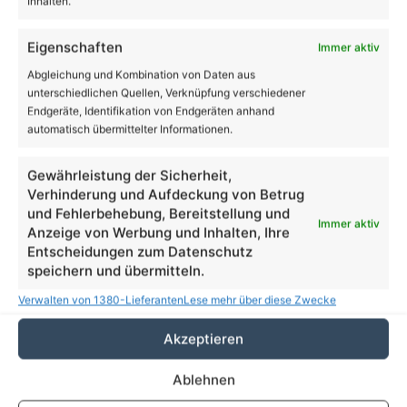
Inhalten.
Eigenschaften
Immer aktiv
Abgleichung und Kombination von Daten aus
unterschiedlichen Quellen, Verknüpfung verschiedener
Endgeräte, Identifikation von Endgeräten anhand
Junger Motorradfahrer in Joachimsthal tödlich
automatisch übermittelter Informationen.
verunglückt
Gewährleistung der Sicherheit,
Verhinderung und Aufdeckung von Betrug
und Fehlerbehebung, Bereitstellung und
Immer aktiv
Anzeige von Werbung und Inhalten, Ihre
Entscheidungen zum Datenschutz
speichern und übermitteln.
Verwalten von 1380-Lieferanten
Lese mehr über diese Zwecke
Akzeptieren
Moin aus Bernau - bis zu 24 Grad, neue StVO
Regeln, Infos für den Tag
Ablehnen