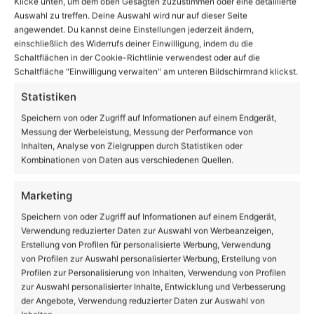
Klicke unten, um dem oben Gesagten zuzustimmen oder eine detaillierte
Auswahl zu treffen. Deine Auswahl wird nur auf dieser Seite
angewendet. Du kannst deine Einstellungen jederzeit ändern,
einschließlich des Widerrufs deiner Einwilligung, indem du die
Schaltflächen in der Cookie-Richtlinie verwendest oder auf die
Schaltfläche "Einwilligung verwalten" am unteren Bildschirmrand klickst.
Statistiken
Speichern von oder Zugriff auf Informationen auf einem Endgerät,
Messung der Werbeleistung, Messung der Performance von
Inhalten, Analyse von Zielgruppen durch Statistiken oder
Beruf
Kombinationen von Daten aus verschiedenen Quellen.
Tag der offenen Tür an den
Diakonischen Schulen Lobetal
Marketing
Speichern von oder Zugriff auf Informationen auf einem Endgerät,
Verwendung reduzierter Daten zur Auswahl von Werbeanzeigen,
Erstellung von Profilen für personalisierte Werbung, Verwendung
von Profilen zur Auswahl personalisierter Werbung, Erstellung von
Profilen zur Personalisierung von Inhalten, Verwendung von Profilen
zur Auswahl personalisierter Inhalte, Entwicklung und Verbesserung
der Angebote, Verwendung reduzierter Daten zur Auswahl von